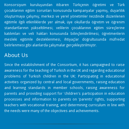
Konsorsiyum kuruluşundan itibaren Türkçenin öğretimi ve Türk
çocuklarının eğitim sorunları konusunda kampanyalar yapmış, duyarlılık
oluşturmaya çalışmış; merkezi ve yerel yönetimler nezdinde düzenlenen
eğitimle ilgili etkinliklerde yer almak, üye okullarda öğretim ve öğrenim
standartlarının yükseltilmesi, velilerin çocuklarının eğitim süreçlerine
katılımları ve veli hakları konusunda bilinçlendirilmesi, öğretmenlerin
mesleki eğitimle desteklenmesi, ihtiyaçlar doğrultusunda müfredat
belirlenmesi gibi alanlarda çalışmalar gerçekleştirilmiştir.
About Us
Since the establishment of the Consortium, it has campaigned to raise
awareness for the teaching of Turkish in the UK and regarding educational
problems of Turkish children in the UK; Participating in educational
activities organized by central and local governments, raising education
and learning standards in member schools, raising awareness for
parents and providing support for 'children's participation in education
processes and information to parents on ‘parents' rights, supporting
teachers with vocational training, and determining curriculum in line with
the needs were many of the objectives and acheivements.