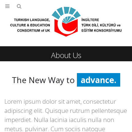
About Us
The New Way to
advance.
progress.
Lorem ipsum dolor sit amet, consectetur
success.
adipiscing elit. Quisque rutrum pellentesque
imperdiet. Nulla lacinia iaculis nulla non
metus. pulvinar. Cum sociis natoque