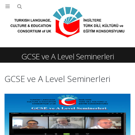
GCSE ve A Level Seminerleri
GCSE ve A Level Seminerleri
Basın Açıklaması – Eylül 2025
İngiltere Türk Dili, Kültürü ve
5th September 2025
Konsorsiyumundan Londra’
Nezaket Ziyaretleri