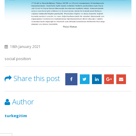
26th December 2025
Seminer Duyurusu
7th September 2021
8 Aralık 2025 tarihindeki TC
Başkonsolosluğu ve KKTC
Üzgünüz
Büyükelçiliği ziyaretleri
15th March 2021
8th December 2025
18th January 2021
Basın Açıklaması – 7 Eylül 20
social position
7th September 2025
Share this post
Author
turkegitim