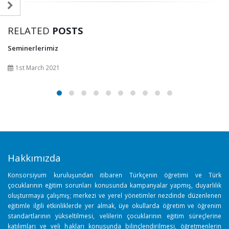
RELATED
POSTS
Seminerlerimiz
1st March 2021
Hakkımızda
Konsorsiyum kuruluşundan itibaren Türkçenin öğretimi ve Türk
çocuklarının eğitim sorunları konusunda kampanyalar yapmış, duyarlılık
oluşturmaya çalışmış; merkezi ve yerel yönetimler nezdinde düzenlenen
eğitimle ilgili etkinliklerde yer almak, üye okullarda öğretim ve öğrenim
standartlarının yükseltilmesi, velilerin çocuklarının eğitim süreçlerine
katılımları ve veli hakları konusunda bilinçlendirilmesi, öğretmenlerin