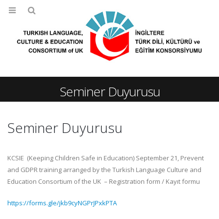
Seminer Duyurusu
Seminer Duyurusu
KCSIE (Keeping Children Safe in Education) September 21, Prevent
and GDPR training arranged by the Turkish Language Culture and
Education Consortium of the UK – Registration form / Kayıt formu
Basın Açıklaması – Eylül 2025
İngiltere Türk Dili, Kültürü ve
https://forms.gle/jkb9cyNGPrJPxkPTA
5th September 2025
Konsorsiyumundan Londra’
Nezaket Ziyaretleri