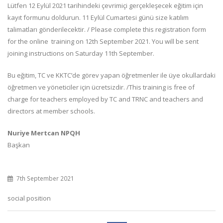
Lütfen 12 Eylül 2021 tarihindeki çevrimiçi gerçekleşecek eğitim için
26th December 2025
Seminer Duyurusu
kayıt formunu doldurun. 11 Eylül Cumartesi günü size katılım
7th September 2021
talimatları gönderilecektir. / Please complete this registration form
8 Aralık 2025 tarihindeki TC
for the online training on 12th September 2021. You will be sent
Başkonsolosluğu ve KKTC
Üzgünüz
joining instructions on Saturday 11th September.
Büyükelçiliği ziyaretleri
15th March 2021
8th December 2025
Bu eğitim, TC ve KKTC’de görev yapan öğretmenler ile üye okullardaki
öğretmen ve yöneticiler için ücretsizdir. /This training is free of
Basın Açıklaması – 7 Eylül 20
charge for teachers employed by TC and TRNC and teachers and
7th September 2025
directors at member schools.
Nuriye Mertcan NPQH
Başkan
7th September 2021
social position