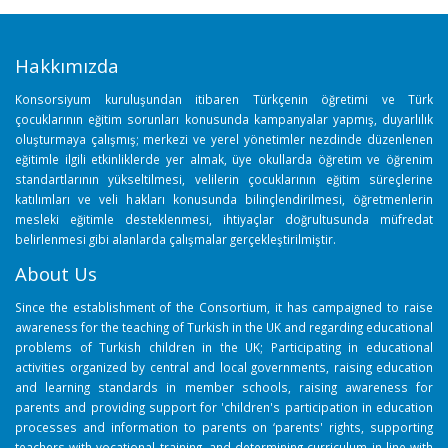
Hakkımızda
Konsorsiyum kuruluşundan itibaren Türkçenin öğretimi ve Türk
çocuklarının eğitim sorunları konusunda kampanyalar yapmış, duyarlılık
oluşturmaya çalışmış; merkezi ve yerel yönetimler nezdinde düzenlenen
eğitimle ilgili etkinliklerde yer almak, üye okullarda öğretim ve öğrenim
standartlarının yükseltilmesi, velilerin çocuklarının eğitim süreçlerine
katılımları ve veli hakları konusunda bilinçlendirilmesi, öğretmenlerin
mesleki eğitimle desteklenmesi, ihtiyaçlar doğrultusunda müfredat
belirlenmesi gibi alanlarda çalışmalar gerçekleştirilmiştir.
About Us
Since the establishment of the Consortium, it has campaigned to raise
awareness for the teaching of Turkish in the UK and regarding educational
problems of Turkish children in the UK; Participating in educational
activities organized by central and local governments, raising education
and learning standards in member schools, raising awareness for
parents and providing support for 'children's participation in education
processes and information to parents on ‘parents' rights, supporting
teachers with vocational training, and determining curriculum in line with